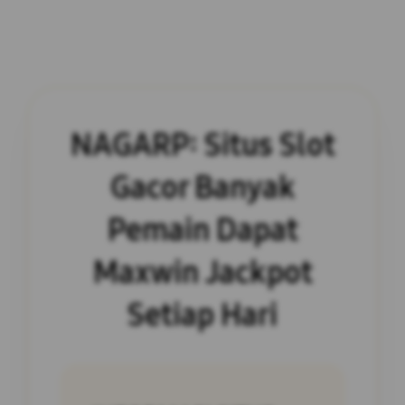
NAGARP: Situs Slot
Gacor Banyak
Pemain Dapat
Maxwin Jackpot
Setiap Hari